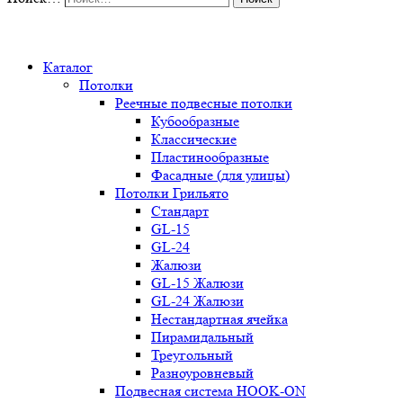
0
Каталог
Потолки
Реечные подвесные потолки
Кубообразные
Классические
Пластинообразные
Фасадные (для улицы)
Потолки Грильято
Стандарт
GL-15
GL-24
Жалюзи
GL-15 Жалюзи
GL-24 Жалюзи
Нестандартная ячейка
Пирамидальный
Треугольный
Разноуровневый
Подвесная система HOOK-ON