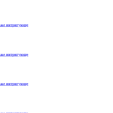
даже интригующе
даже интригующе
даже интригующе