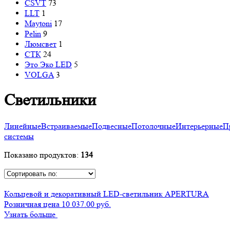
CSVT
73
LLT
1
Maytoni
17
Pelin
9
Люмсвет
1
СТК
24
Это Эко LED
5
VOLGA
3
Светильники
Линейные
Встраиваемые
Подвесные
Потолочные
Интерьерные
П
системы
Показано продуктов:
134
Кольцевой и декоративный LED-светильник APERTURA
Розничная цена 10 037.00 руб.
Узнать больше