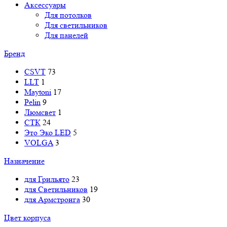
Аксессуары
Для потолков
Для светильников
Для панелей
Бренд
CSVT
73
LLT
1
Maytoni
17
Pelin
9
Люмсвет
1
СТК
24
Это Эко LED
5
VOLGA
3
Назначение
для Грильято
23
для Светильников
19
для Армстронга
30
Цвет корпуса