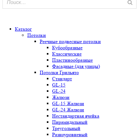
0
Каталог
Потолки
Реечные подвесные потолки
Кубообразные
Классические
Пластинообразные
Фасадные (для улицы)
Потолки Грильято
Стандарт
GL-15
GL-24
Жалюзи
GL-15 Жалюзи
GL-24 Жалюзи
Нестандартная ячейка
Пирамидальный
Треугольный
Разноуровневый