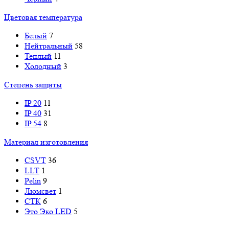
Цветовая температура
Белый
7
Нейтральный
58
Теплый
11
Холодный
3
Степень защиты
IP 20
11
IP 40
31
IP 54
8
Материал изготовления
CSVT
36
LLT
1
Pelin
9
Люмсвет
1
СТК
6
Это Эко LED
5