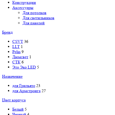
Конструкции
Аксессуары
Для потолков
Для светильников
Для панелей
Бренд
CSVT
36
LLT
1
Pelin
9
Люмсвет
1
СТК
6
Это Эко LED
5
Назначение
для Грильято
23
для Армстронга
27
Цвет корпуса
Белый
5
Черный
4