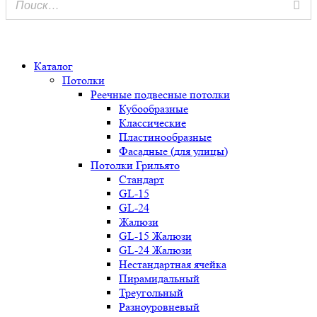
0
Каталог
Потолки
Реечные подвесные потолки
Кубообразные
Классические
Пластинообразные
Фасадные (для улицы)
Потолки Грильято
Стандарт
GL-15
GL-24
Жалюзи
GL-15 Жалюзи
GL-24 Жалюзи
Нестандартная ячейка
Пирамидальный
Треугольный
Разноуровневый