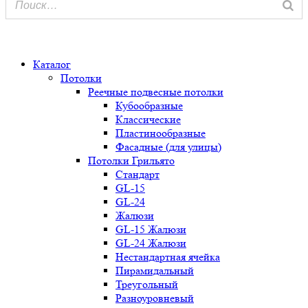
0
Каталог
Потолки
Реечные подвесные потолки
Кубообразные
Классические
Пластинообразные
Фасадные (для улицы)
Потолки Грильято
Стандарт
GL-15
GL-24
Жалюзи
GL-15 Жалюзи
GL-24 Жалюзи
Нестандартная ячейка
Пирамидальный
Треугольный
Разноуровневый