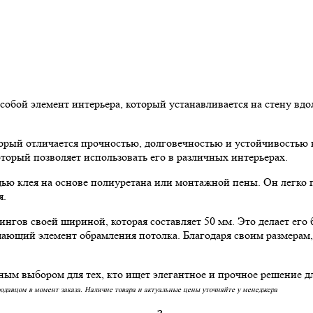
бой элемент интерьера, который устанавливается на стену вдо
орый отличается прочностью, долговечностью и устойчивостью 
оторый позволяет использовать его в различных интерьерах.
 клея на основе полиуретана или монтажной пены. Он легко п
я.
ов своей шириной, которая составляет 50 мм. Это делает его б
ршающий элемент обрамления потолка. Благодаря своим размерам,
 выбором для тех, кто ищет элегантное и прочное решение для
родавцом в момент заказа. Наличие товара и актуальные цены уточняйте у менеджера