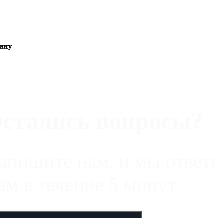
ину
стались вопросы?
апишите нам, и мы ответ
ам в течение 5 минут