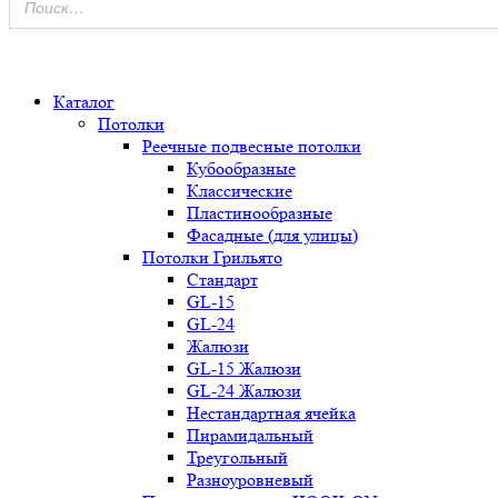
0
Каталог
Потолки
Реечные подвесные потолки
Кубообразные
Классические
Пластинообразные
Фасадные (для улицы)
Потолки Грильято
Стандарт
GL-15
GL-24
Жалюзи
GL-15 Жалюзи
GL-24 Жалюзи
Нестандартная ячейка
Пирамидальный
Треугольный
Разноуровневый