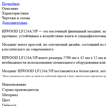
Подробнее
Описание
Характеристики
Чертежи и схемы
Дополнительно
HIWOOD LF124A NP — это настенный финишный молдинг, которы
прочным, устойчивым к воздействию влаги и ультрафиолетовы
Молдинг имеет простой, но элегантный дизайн, состоящий из 
классического до современного.
HIWOOD LF124A NP имеет размеры 2700 мм x 42 мм x 12 мм и у
необходимости использования специального оборудования или
Молдинг HIWOOD LF124A NP поставляется в белом цвете, котор
*Цена указанная на сайте не является публичной офертой и будет окончательно определена п
Наименование
Страна производитель
Материал
Цвет
Гибкость