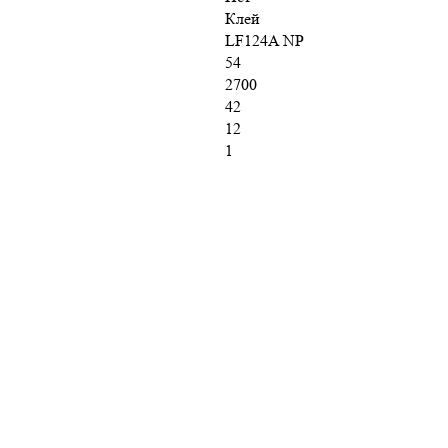
Клей
LF124A NP
54
2700
42
12
1