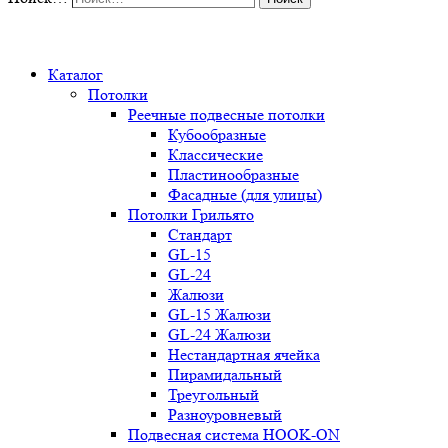
0
Каталог
Потолки
Реечные подвесные потолки
Кубообразные
Классические
Пластинообразные
Фасадные (для улицы)
Потолки Грильято
Стандарт
GL-15
GL-24
Жалюзи
GL-15 Жалюзи
GL-24 Жалюзи
Нестандартная ячейка
Пирамидальный
Треугольный
Разноуровневый
Подвесная система HOOK-ON