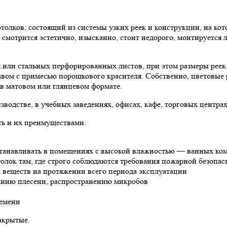
лков, состоящий из системы узких реек и конструкции, на кото
смотрится эстетично, изысканно, стоит недорого, монтируется л
я или стальных перфорированных листов, при этом размеры рее
вом с примесью порошкового красителя. Собственно, цветовые 
 в матовом или глянцевом формате.
одстве, в учебных заведениях, офисах, кафе, торговых центрах 
ть и их преимуществами:
танавливать в помещениях с высокой влажностью — ванных комнат
олок там, где строго соблюдаются требования пожарной безопас
а веществ на протяжении всего периода эксплуатации
анию плесени, распространению микробов
ремени
акрытые.