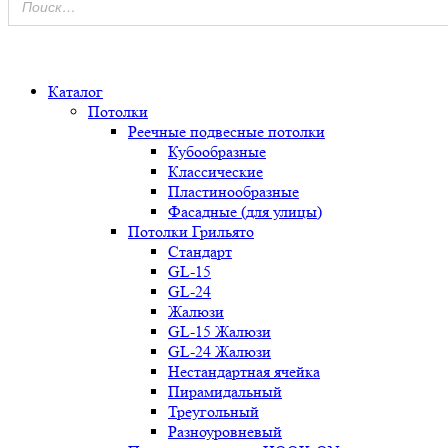
0
Каталог
Потолки
Реечные подвесные потолки
Кубообразные
Классические
Пластинообразные
Фасадные (для улицы)
Потолки Грильято
Стандарт
GL-15
GL-24
Жалюзи
GL-15 Жалюзи
GL-24 Жалюзи
Нестандартная ячейка
Пирамидальный
Треугольный
Разноуровневый