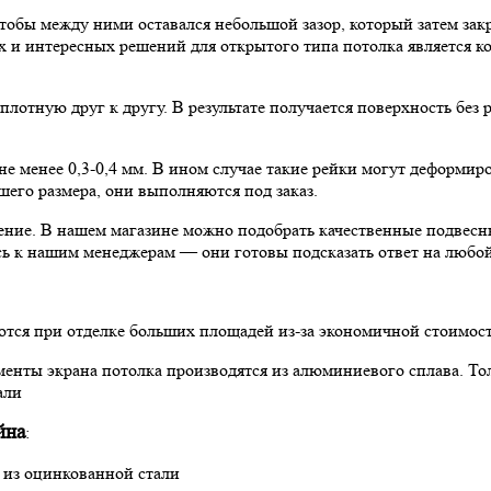
тобы между ними оставался небольшой зазор, который затем зак
 и интересных решений для открытого типа потолка является к
лотную друг к другу. В результате получается поверхность без
е менее 0,3-0,4 мм. В ином случае такие рейки могут деформиров
шего размера, они выполняются под заказ.
ение. В нашем магазине можно подобрать качественные подвесны
есь к нашим менеджерам — они готовы подсказать ответ на любой
яются при отделке больших площадей из-за экономичной стоимо
енты экрана потолка производятся из алюминиевого сплава. То
али
йна
:
 из оцинкованной стали