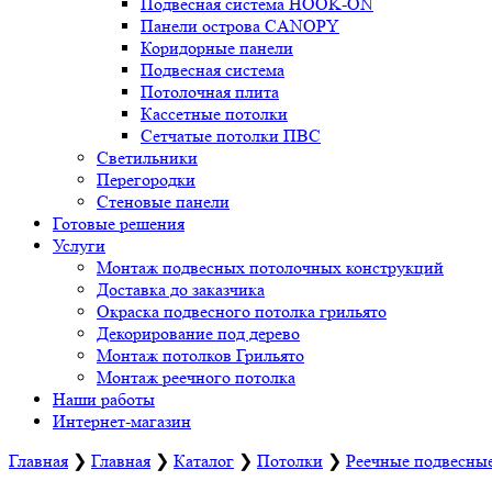
Подвесная система HOOK-ON
Панели острова CANOPY
Коридорные панели
Подвесная система
Потолочная плита
Кассетные потолки
Сетчатые потолки ПВС
Светильники
Перегородки
Стеновые панели
Готовые решения
Услуги
Монтаж подвесных потолочных конструкций
Доставка до заказчика
Окраска подвесного потолка грильято
Декорирование под дерево
Монтаж потолков Грильято
Монтаж реечного потолка
Наши работы
Интернет-магазин
Главная
❯
Главная
❯
Каталог
❯
Потолки
❯
Реечные подвесны