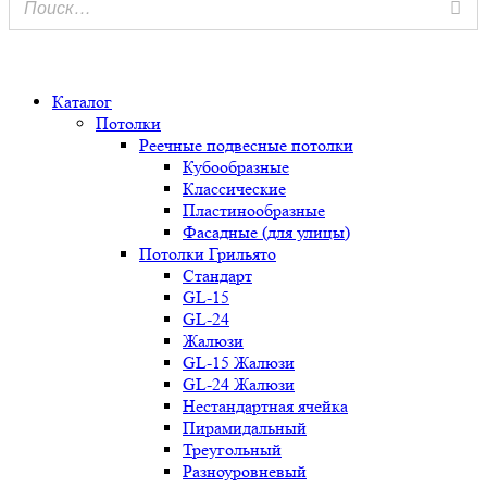
0
Каталог
Потолки
Реечные подвесные потолки
Кубообразные
Классические
Пластинообразные
Фасадные (для улицы)
Потолки Грильято
Стандарт
GL-15
GL-24
Жалюзи
GL-15 Жалюзи
GL-24 Жалюзи
Нестандартная ячейка
Пирамидальный
Треугольный
Разноуровневый