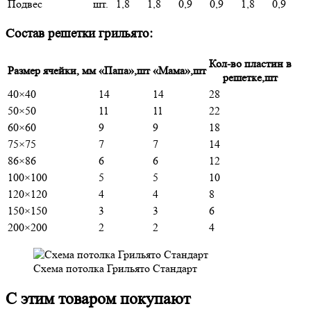
Подвес
шт.
1,8
1,8
0,9
0,9
1,8
0,9
Состав решетки грильято:
Кол-во пластин в
Размер ячейки, мм
«Папа»,шт
«Мама»,шт
решетке,шт
40×40
14
14
28
50×50
11
11
22
60×60
9
9
18
75×75
7
7
14
86×86
6
6
12
100×100
5
5
10
120×120
4
4
8
150×150
3
3
6
200×200
2
2
4
Схема потолка Грильято Стандарт
С этим товаром покупают