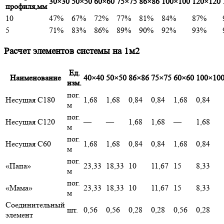
30×30
50×50
60×60
75×75
86×86
100×100
120×120
профиля,мм
10
47%
67%
72%
77%
81%
84%
87%
5
71%
83%
86%
89%
90%
92%
93%
Расчет элементов системы на 1м2
Ед.
Наименование
40×40
50×50
86×86
75×75
60×60
100×10
изм.
пог.
Несущая С180
1,68
1,68
0,84
0,84
1,68
0,84
м
пог.
Несущая С120
—
—
1,68
1,68
—
1,68
м
пог.
Несущая С60
1,68
1,68
0,84
0,84
1,68
0,84
м
пог.
«Папа»
23,33
18,33
10
11,67
15
8,33
м
пог.
«Мама»
23,33
18,33
10
11,67
15
8,33
м
Соединительный
шт.
0,56
0,56
0,28
0,28
0,56
0,28
элемент