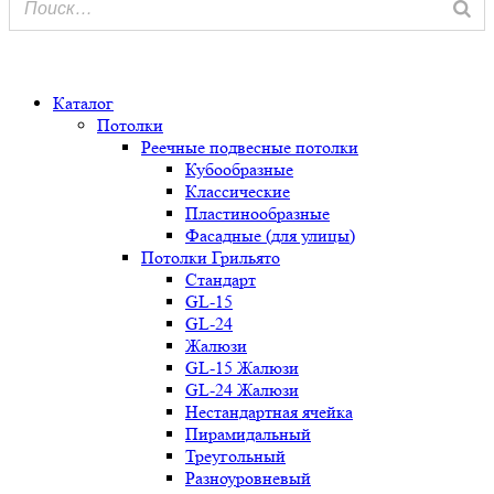
0
Каталог
Потолки
Реечные подвесные потолки
Кубообразные
Классические
Пластинообразные
Фасадные (для улицы)
Потолки Грильято
Стандарт
GL-15
GL-24
Жалюзи
GL-15 Жалюзи
GL-24 Жалюзи
Нестандартная ячейка
Пирамидальный
Треугольный
Разноуровневый