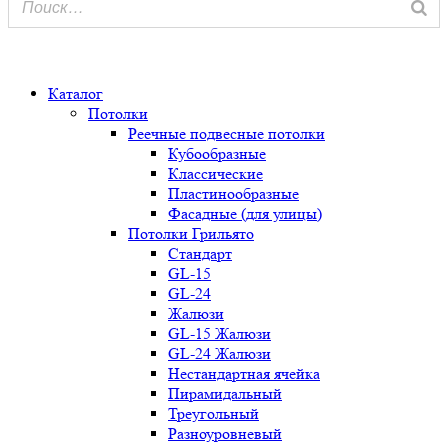
0
Каталог
Потолки
Реечные подвесные потолки
Кубообразные
Классические
Пластинообразные
Фасадные (для улицы)
Потолки Грильято
Стандарт
GL-15
GL-24
Жалюзи
GL-15 Жалюзи
GL-24 Жалюзи
Нестандартная ячейка
Пирамидальный
Треугольный
Разноуровневый