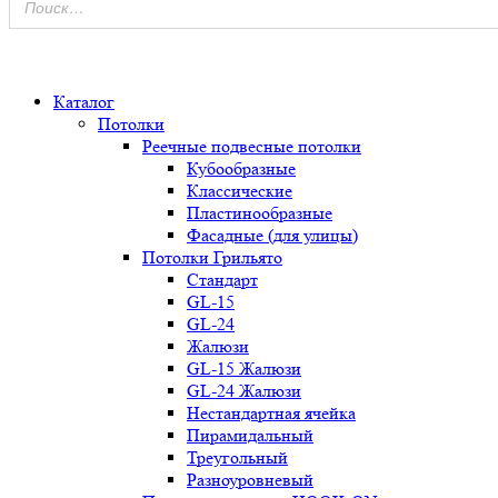
0
Каталог
Потолки
Реечные подвесные потолки
Кубообразные
Классические
Пластинообразные
Фасадные (для улицы)
Потолки Грильято
Стандарт
GL-15
GL-24
Жалюзи
GL-15 Жалюзи
GL-24 Жалюзи
Нестандартная ячейка
Пирамидальный
Треугольный
Разноуровневый