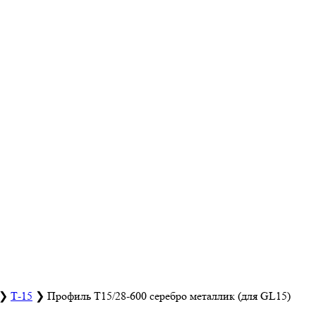
❯
Т-15
❯
Профиль Т15/28-600 серебро металлик (для GL15)