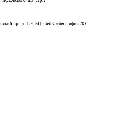
 Жуковского, д.3, стр.1
нский пр., д. 153, БЦ «Setl Center», офис 703