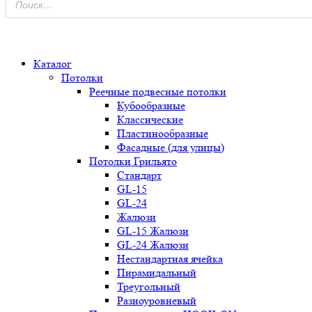
0
Каталог
Потолки
Реечные подвесные потолки
Кубообразные
Классические
Пластинообразные
Фасадные (для улицы)
Потолки Грильято
Стандарт
GL-15
GL-24
Жалюзи
GL-15 Жалюзи
GL-24 Жалюзи
Нестандартная ячейка
Пирамидальный
Треугольный
Разноуровневый