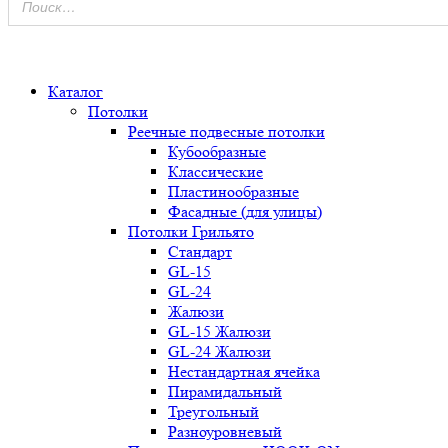
0
Каталог
Потолки
Реечные подвесные потолки
Кубообразные
Классические
Пластинообразные
Фасадные (для улицы)
Потолки Грильято
Стандарт
GL-15
GL-24
Жалюзи
GL-15 Жалюзи
GL-24 Жалюзи
Нестандартная ячейка
Пирамидальный
Треугольный
Разноуровневый