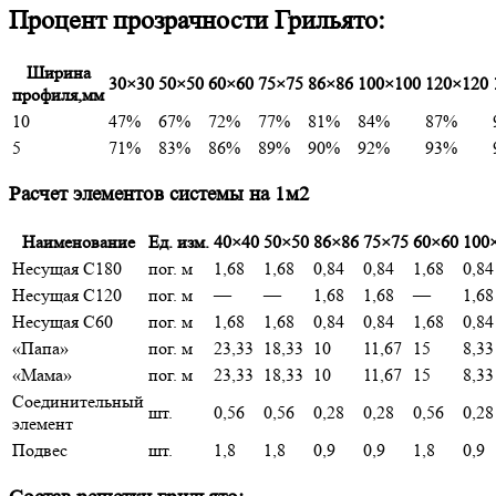
Процент прозрачности Грильято:
Ширина
30×30
50×50
60×60
75×75
86×86
100×100
120×120
профиля,мм
10
47%
67%
72%
77%
81%
84%
87%
5
71%
83%
86%
89%
90%
92%
93%
Расчет элементов системы на 1м2
Наименование
Ед. изм.
40×40
50×50
86×86
75×75
60×60
100
Несущая С180
пог. м
1,68
1,68
0,84
0,84
1,68
0,84
Несущая С120
пог. м
—
—
1,68
1,68
—
1,68
Несущая С60
пог. м
1,68
1,68
0,84
0,84
1,68
0,84
«Папа»
пог. м
23,33
18,33
10
11,67
15
8,33
«Мама»
пог. м
23,33
18,33
10
11,67
15
8,33
Соединительный
шт.
0,56
0,56
0,28
0,28
0,56
0,28
элемент
Подвес
шт.
1,8
1,8
0,9
0,9
1,8
0,9