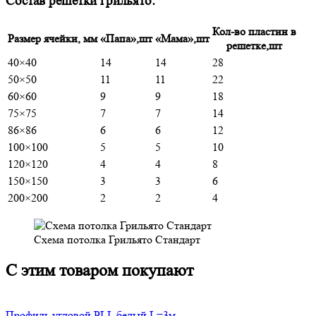
Состав решетки грильято:
Кол-во пластин в
Размер ячейки, мм
«Папа»,шт
«Мама»,шт
решетке,шт
40×40
14
14
28
50×50
11
11
22
60×60
9
9
18
75×75
7
7
14
86×86
6
6
12
100×100
5
5
10
120×120
4
4
8
150×150
3
3
6
200×200
2
2
4
Схема потолка Грильято Стандарт
С этим товаром покупают
Профиль угловой PLL белый L=3м