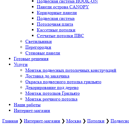
Подвесная система HOOK-ON
Панели острова CANOPY
Коридорные панели
Подвесная система
Потолочная плита
Кассетные потолки
Сетчатые потолки ПВС
Светильники
Перегородки
Стеновые панели
Готовые решения
Услуги
Монтаж подвесных потолочных конструкций
Доставка до заказчика
Окраска подвесного потолка грильято
Декорирование под дерево
Монтаж потолков Грильято
Монтаж реечного потолка
Наши работы
Интернет-магазин
Главная
❯
Интернет-магазин
❯
Москва
❯
Потолки
❯
Подвесно