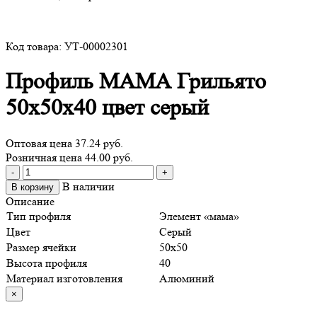
Код товара: УТ-00002301
Профиль МАМА Грильято
50х50х40 цвет серый
Оптовая цена
37.24 руб.
Розничная цена 44.00 руб.
Количество
-
+
товара
В наличии
В корзину
Профиль
Описание
МАМА
Тип профиля
Элемент «мама»
Грильято
Цвет
Серый
50х50х40
Размер ячейки
50х50
цвет
Высота профиля
40
серый
Материал изготовления
Алюминий
×