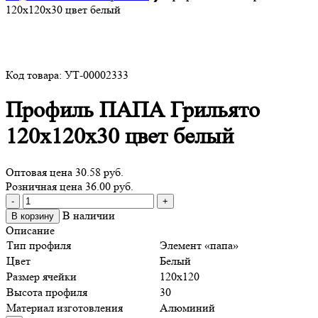
120х120х30 цвет белый
Код товара: УТ-00002333
Профиль ПАПА Грильято
120х120х30 цвет белый
Оптовая цена
30.58 руб.
Розничная цена 36.00 руб.
Количество
-
+
товара
В наличии
В корзину
Профиль
Описание
ПАПА
Тип профиля
Элемент «папа»
Грильято
Цвет
Белый
120х120х30
Размер ячейки
120х120
цвет
Высота профиля
30
белый
Материал изготовления
Алюминий