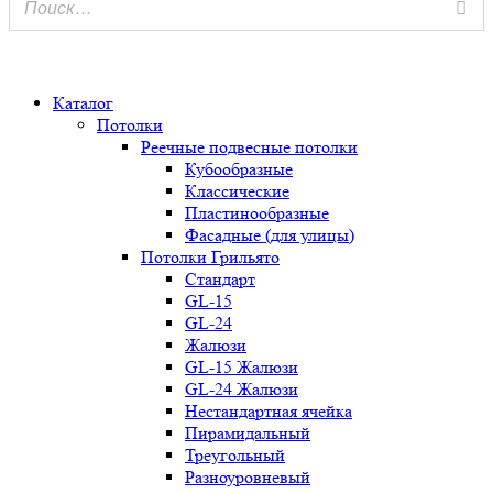
0
Каталог
Потолки
Реечные подвесные потолки
Кубообразные
Классические
Пластинообразные
Фасадные (для улицы)
Потолки Грильято
Стандарт
GL-15
GL-24
Жалюзи
GL-15 Жалюзи
GL-24 Жалюзи
Нестандартная ячейка
Пирамидальный
Треугольный
Разноуровневый