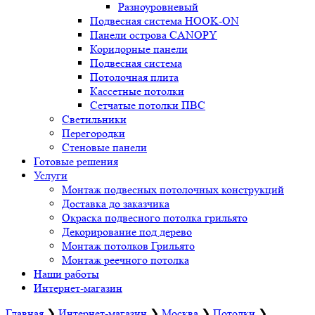
Разноуровневый
Подвесная система HOOK-ON
Панели острова CANOPY
Коридорные панели
Подвесная система
Потолочная плита
Кассетные потолки
Сетчатые потолки ПВС
Светильники
Перегородки
Стеновые панели
Готовые решения
Услуги
Монтаж подвесных потолочных конструкций
Доставка до заказчика
Окраска подвесного потолка грильято
Декорирование под дерево
Монтаж потолков Грильято
Монтаж реечного потолка
Наши работы
Интернет-магазин
Главная
❯
Интернет-магазин
❯
Москва
❯
Потолки
❯