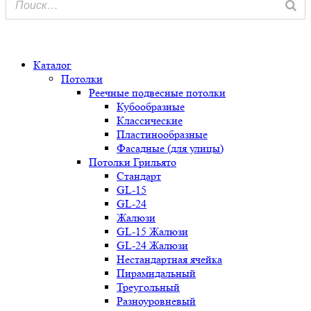
0
Каталог
Потолки
Реечные подвесные потолки
Кубообразные
Классические
Пластинообразные
Фасадные (для улицы)
Потолки Грильято
Стандарт
GL-15
GL-24
Жалюзи
GL-15 Жалюзи
GL-24 Жалюзи
Нестандартная ячейка
Пирамидальный
Треугольный
Разноуровневый