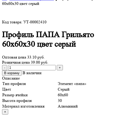
60х60х30 цвет серый
Код товара: УТ-00002410
Профиль ПАПА Грильято
60х60х30 цвет серый
Оптовая цена
33.10 руб.
Розничная цена 39.00 руб.
Количество
-
+
товара
В наличии
В корзину
Профиль
Описание
ПАПА
Тип профиля
Элемент «папа»
Грильято
Цвет
Серый
60х60х30
Размер ячейки
60х60
цвет
Высота профиля
30
серый
Материал изготовления
Алюминий
×