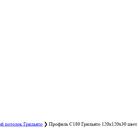
й потолок Грильято
❯
Профиль С180 Грильято 120х120х30 цвет