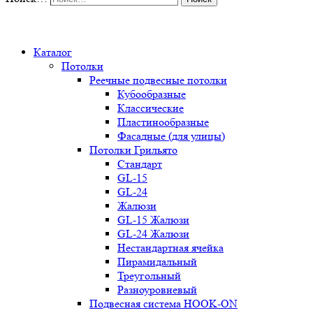
0
Каталог
Потолки
Реечные подвесные потолки
Кубообразные
Классические
Пластинообразные
Фасадные (для улицы)
Потолки Грильято
Стандарт
GL-15
GL-24
Жалюзи
GL-15 Жалюзи
GL-24 Жалюзи
Нестандартная ячейка
Пирамидальный
Треугольный
Разноуровневый
Подвесная система HOOK-ON