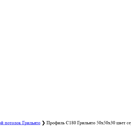
й потолок Грильято
❯
Профиль С180 Грильято 50х50х30 цвет с