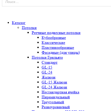
0
Каталог
Потолки
Реечные подвесные потолки
Кубообразные
Классические
Пластинообразные
Фасадные (для улицы)
Потолки Грильято
Стандарт
GL-15
GL-24
Жалюзи
GL-15 Жалюзи
GL-24 Жалюзи
Нестандартная ячейка
Пирамидальный
Треугольный
Разноуровневый