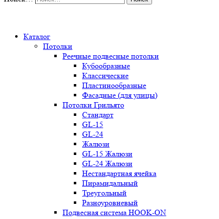
0
Каталог
Потолки
Реечные подвесные потолки
Кубообразные
Классические
Пластинообразные
Фасадные (для улицы)
Потолки Грильято
Стандарт
GL-15
GL-24
Жалюзи
GL-15 Жалюзи
GL-24 Жалюзи
Нестандартная ячейка
Пирамидальный
Треугольный
Разноуровневый
Подвесная система HOOK-ON