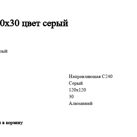
0х30 цвет серый
ерый
Направляющая С240
Серый
120х120
30
Алюминий
 в корзину