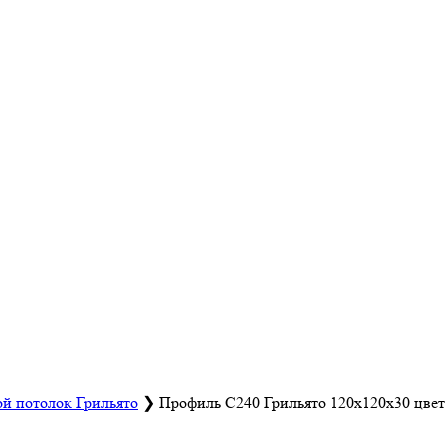
й потолок Грильято
❯
Профиль С240 Грильято 120х120х30 цвет