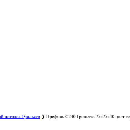
й потолок Грильято
❯
Профиль С240 Грильято 75х75х40 цвет се