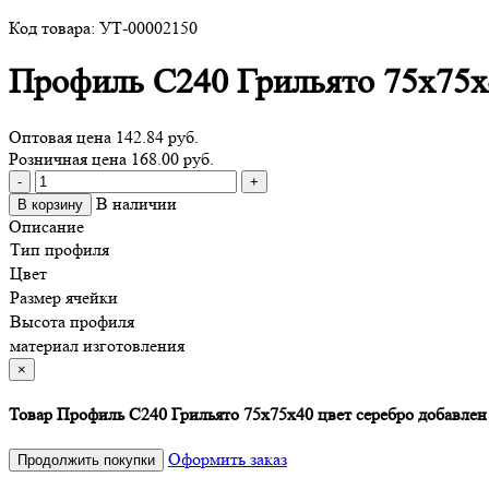
Код товара: УТ-00002150
Профиль С240 Грильято 75х75х
Оптовая цена
142.84 руб.
Розничная цена 168.00 руб.
Количество
-
+
товара
В наличии
В корзину
Профиль
Описание
С240
Тип профиля
Грильято
Цвет
75х75х40
Размер ячейки
цвет
Высота профиля
серебро
материал изготовления
×
Товар Профиль С240 Грильято 75х75х40 цвет серебро добавлен
Оформить заказ
Продолжить покупки