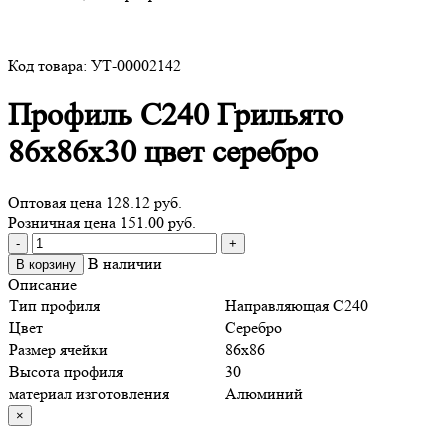
Код товара: УТ-00002142
Профиль С240 Грильято
86х86х30 цвет серебро
Оптовая цена
128.12 руб.
Розничная цена 151.00 руб.
Количество
-
+
товара
В наличии
В корзину
Профиль
Описание
С240
Тип профиля
Направляющая С240
Грильято
Цвет
Серебро
86х86х30
Размер ячейки
86х86
цвет
Высота профиля
30
серебро
материал изготовления
Алюминий
×