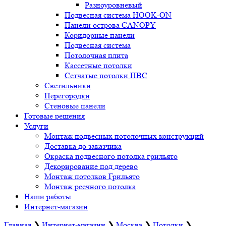
Разноуровневый
Подвесная система HOOK-ON
Панели острова CANOPY
Коридорные панели
Подвесная система
Потолочная плита
Кассетные потолки
Сетчатые потолки ПВС
Светильники
Перегородки
Стеновые панели
Готовые решения
Услуги
Монтаж подвесных потолочных конструкций
Доставка до заказчика
Окраска подвесного потолка грильято
Декорирование под дерево
Монтаж потолков Грильято
Монтаж реечного потолка
Наши работы
Интернет-магазин
Главная
❯
Интернет-магазин
❯
Москва
❯
Потолки
❯