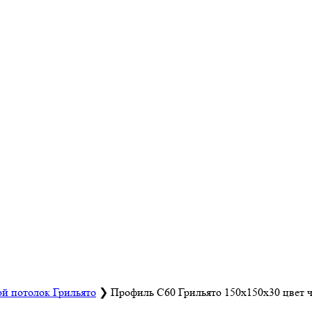
й потолок Грильято
❯
Профиль С60 Грильято 150х150х30 цвет 