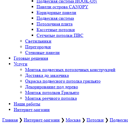
Подвесная система HOOK-ON
Панели острова CANOPY
Коридорные панели
Подвесная система
Потолочная плита
Кассетные потолки
Сетчатые потолки ПВС
Светильники
Перегородки
Стеновые панели
Готовые решения
Услуги
Монтаж подвесных потолочных конструкций
Доставка до заказчика
Окраска подвесного потолка грильято
Декорирование под дерево
Монтаж потолков Грильято
Монтаж реечного потолка
Наши работы
Интернет-магазин
Главная
❯
Интернет-магазин
❯
Москва
❯
Потолки
❯
Подвесно