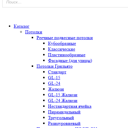
0
Каталог
Потолки
Реечные подвесные потолки
Кубообразные
Классические
Пластинообразные
Фасадные (для улицы)
Потолки Грильято
Стандарт
GL-15
GL-24
Жалюзи
GL-15 Жалюзи
GL-24 Жалюзи
Нестандартная ячейка
Пирамидальный
Треугольный
Разноуровневый