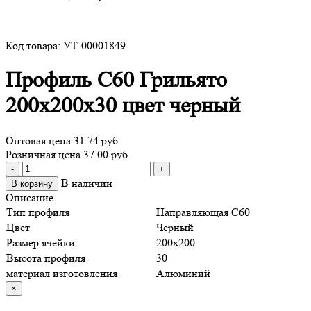
Код товара: УТ-00001849
Профиль С60 Грильято
200х200х30 цвет черный
Оптовая цена
31.74 руб.
Розничная цена 37.00 руб.
Количество
-
+
товара
В наличии
В корзину
Профиль
Описание
С60
Тип профиля
Направляющая С60
Грильято
Цвет
Черный
200х200х30
Размер ячейки
200х200
цвет
Высота профиля
30
черный
материал изготовления
Алюминий
×