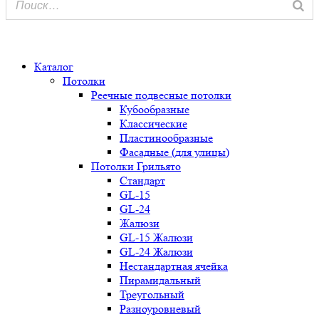
0
Каталог
Потолки
Реечные подвесные потолки
Кубообразные
Классические
Пластинообразные
Фасадные (для улицы)
Потолки Грильято
Стандарт
GL-15
GL-24
Жалюзи
GL-15 Жалюзи
GL-24 Жалюзи
Нестандартная ячейка
Пирамидальный
Треугольный
Разноуровневый