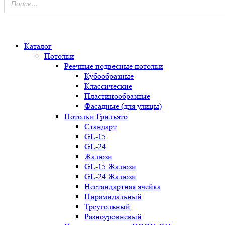
0
Каталог
Потолки
Реечные подвесные потолки
Кубообразные
Классические
Пластинообразные
Фасадные (для улицы)
Потолки Грильято
Стандарт
GL-15
GL-24
Жалюзи
GL-15 Жалюзи
GL-24 Жалюзи
Нестандартная ячейка
Пирамидальный
Треугольный
Разноуровневый