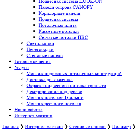
Подвесная система HOOK-ON
Панели острова CANOPY
Коридорные панели
Подвесная система
Потолочная плита
Кассетные потолки
Сетчатые потолки ПВС
Светильники
Перегородки
Стеновые панели
Готовые решения
Услуги
Монтаж подвесных потолочных конструкций
Доставка до заказчика
Окраска подвесного потолка грильято
Декорирование под дерево
Монтаж потолков Грильято
Монтаж реечного потолка
Наши работы
Интернет-магазин
Главная
❯
Интернет-магазин
❯
Стеновые панели
❯
Полимер