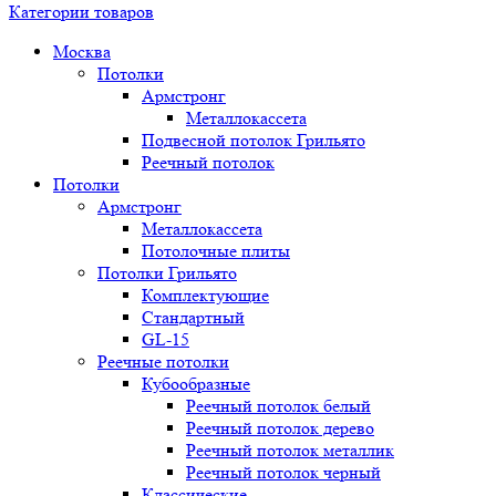
Категории товаров
Москва
Потолки
Армстронг
Металлокассета
Подвесной потолок Грильято
Реечный потолок
Потолки
Армстронг
Металлокассета
Потолочные плиты
Потолки Грильято
Комплектующие
Стандартный
GL-15
Реечные потолки
Кубообразные
Реечный потолок белый
Реечный потолок дерево
Реечный потолок металлик
Реечный потолок черный
Классические