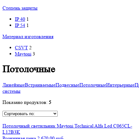
Степень защиты
IP 40
1
IP 54
1
Материал изготовления
CSVT
2
Maytoni
3
Потолочные
Линейные
Встраиваемые
Подвесные
Потолочные
Интерьерные
П
системы
Показано продуктов:
5
Потолочный светильник Maytoni Technical Alfa Led C065CL-
L12B3K
Розничная цена 2 670.00 руб.