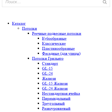
0
Каталог
Потолки
Реечные подвесные потолки
Кубообразные
Классические
Пластинообразные
Фасадные (для улицы)
Потолки Грильято
Стандарт
GL-15
GL-24
Жалюзи
GL-15 Жалюзи
GL-24 Жалюзи
Нестандартная ячейка
Пирамидальный
Треугольный
Разноуровневый