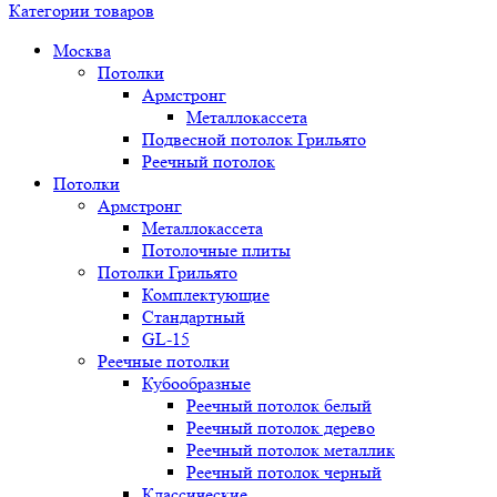
Категории товаров
Москва
Потолки
Армстронг
Металлокассета
Подвесной потолок Грильято
Реечный потолок
Потолки
Армстронг
Металлокассета
Потолочные плиты
Потолки Грильято
Комплектующие
Стандартный
GL-15
Реечные потолки
Кубообразные
Реечный потолок белый
Реечный потолок дерево
Реечный потолок металлик
Реечный потолок черный
Классические