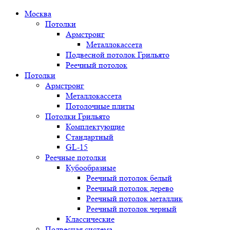
Москва
Потолки
Армстронг
Металлокассета
Подвесной потолок Грильято
Реечный потолок
Потолки
Армстронг
Металлокассета
Потолочные плиты
Потолки Грильято
Комплектующие
Стандартный
GL-15
Реечные потолки
Кубообразные
Реечный потолок белый
Реечный потолок дерево
Реечный потолок металлик
Реечный потолок черный
Классические
Подвесная система