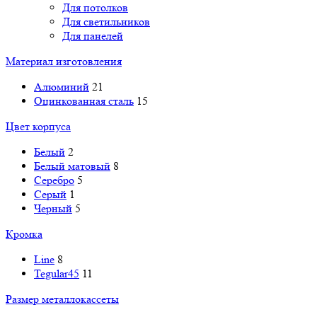
Для потолков
Для светильников
Для панелей
Материал изготовления
Алюминий
21
Оцинкованная сталь
15
Цвет корпуса
Белый
2
Белый матовый
8
Серебро
5
Серый
1
Черный
5
Кромка
Line
8
Tegular45
11
Размер металлокассеты