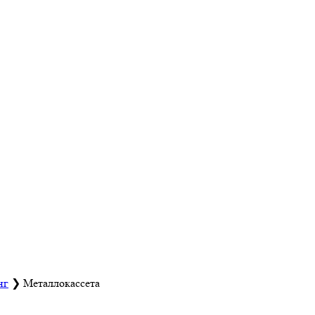
нг
❯
Металлокассета