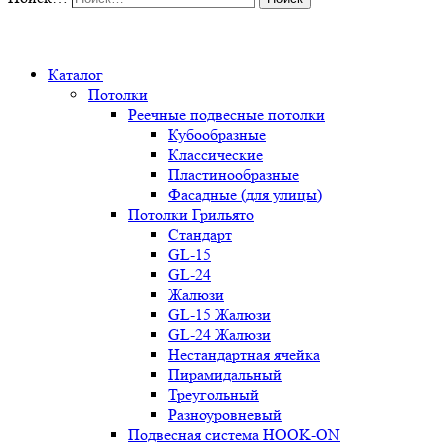
0
Каталог
Потолки
Реечные подвесные потолки
Кубообразные
Классические
Пластинообразные
Фасадные (для улицы)
Потолки Грильято
Стандарт
GL-15
GL-24
Жалюзи
GL-15 Жалюзи
GL-24 Жалюзи
Нестандартная ячейка
Пирамидальный
Треугольный
Разноуровневый
Подвесная система HOOK-ON