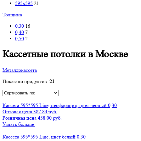
595x595
21
Толщина
0,30
16
0,40
7
0,50
2
Кассетные потолки в Москве
Металлокассета
Показано продуктов:
21
Кассета 595*595 Line, перфорация, цвет черный 0,30
Оптовая цена
387.84 руб.
Розничная цена 458.00 руб.
Узнать больше
Кассета 595*595 Line, цвет белый 0,30