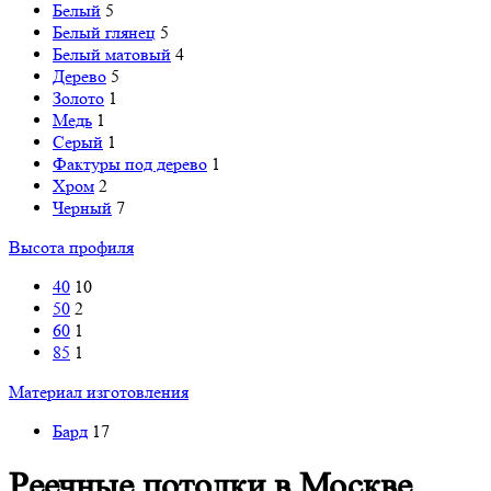
Белый
5
Белый глянец
5
Белый матовый
4
Дерево
5
Золото
1
Медь
1
Серый
1
Фактуры под дерево
1
Хром
2
Черный
7
Высота профиля
40
10
50
2
60
1
85
1
Материал изготовления
Бард
17
Реечные потолки в Москве