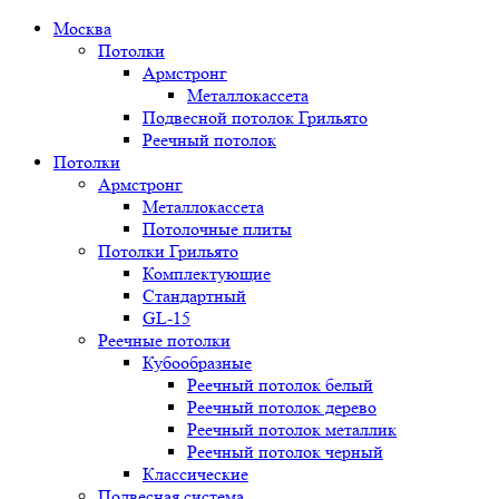
Москва
Потолки
Армстронг
Металлокассета
Подвесной потолок Грильято
Реечный потолок
Потолки
Армстронг
Металлокассета
Потолочные плиты
Потолки Грильято
Комплектующие
Стандартный
GL-15
Реечные потолки
Кубообразные
Реечный потолок белый
Реечный потолок дерево
Реечный потолок металлик
Реечный потолок черный
Классические
Подвесная система