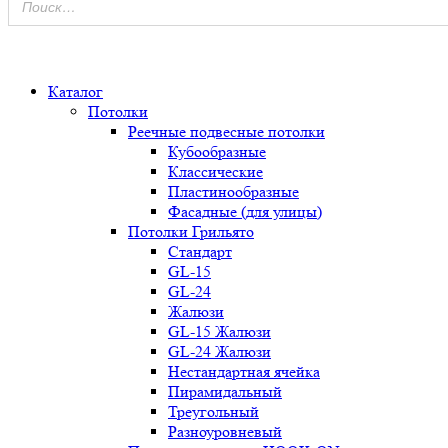
0
Каталог
Потолки
Реечные подвесные потолки
Кубообразные
Классические
Пластинообразные
Фасадные (для улицы)
Потолки Грильято
Стандарт
GL-15
GL-24
Жалюзи
GL-15 Жалюзи
GL-24 Жалюзи
Нестандартная ячейка
Пирамидальный
Треугольный
Разноуровневый