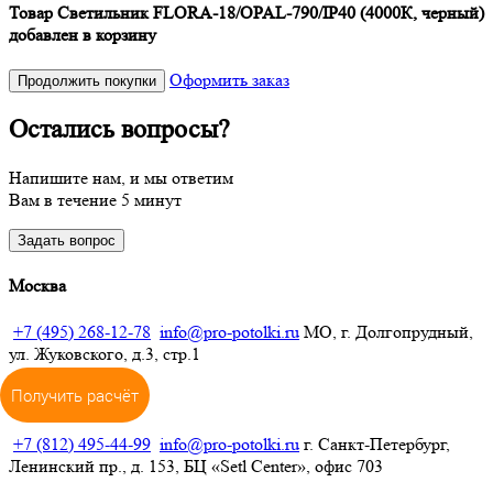
Товар Светильник FLORA-18/OPAL-790/IP40 (4000К, черный)
добавлен в корзину
Оформить заказ
Продолжить покупки
Остались вопросы?
Напишите нам, и мы ответим
Вам в течение 5 минут
Задать вопрос
Москва
+7 (495) 268-12-78
info@pro-potolki.ru
МО, г. Долгопрудный,
ул. Жуковского, д.3, стр.1
Получить расчёт
Санкт-Петербург
+7 (812) 495-44-99
info@pro-potolki.ru
г. Санкт-Петербург,
Ленинский пр., д. 153, БЦ «Setl Center», офис 703