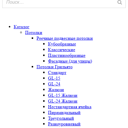
0
Каталог
Потолки
Реечные подвесные потолки
Кубообразные
Классические
Пластинообразные
Фасадные (для улицы)
Потолки Грильято
Стандарт
GL-15
GL-24
Жалюзи
GL-15 Жалюзи
GL-24 Жалюзи
Нестандартная ячейка
Пирамидальный
Треугольный
Разноуровневый