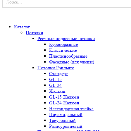
0
Каталог
Потолки
Реечные подвесные потолки
Кубообразные
Классические
Пластинообразные
Фасадные (для улицы)
Потолки Грильято
Стандарт
GL-15
GL-24
Жалюзи
GL-15 Жалюзи
GL-24 Жалюзи
Нестандартная ячейка
Пирамидальный
Треугольный
Разноуровневый