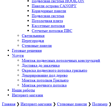
Подвесная система HOOK-ON
Панели острова CANOPY
Коридорные панели
Подвесная система
Потолочная плита
Кассетные потолки
Сетчатые потолки ПВС
Светильники
Перегородки
Стеновые панели
Готовые решения
Услуги
Монтаж подвесных потолочных конструкций
Доставка до заказчика
Окраска подвесного потолка грильято
Декорирование под дерево
Монтаж потолков Грильято
Монтаж реечного потолка
Наши работы
Интернет-магазин
Главная
❯
Интернет-магазин
❯
Стеновые панели
❯
Полимер