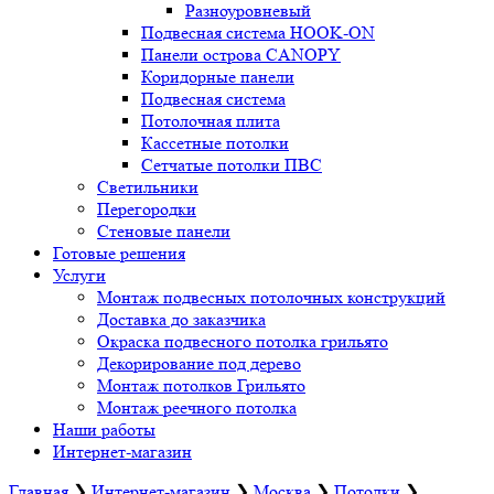
Разноуровневый
Подвесная система HOOK-ON
Панели острова CANOPY
Коридорные панели
Подвесная система
Потолочная плита
Кассетные потолки
Сетчатые потолки ПВС
Светильники
Перегородки
Стеновые панели
Готовые решения
Услуги
Монтаж подвесных потолочных конструкций
Доставка до заказчика
Окраска подвесного потолка грильято
Декорирование под дерево
Монтаж потолков Грильято
Монтаж реечного потолка
Наши работы
Интернет-магазин
Главная
❯
Интернет-магазин
❯
Москва
❯
Потолки
❯