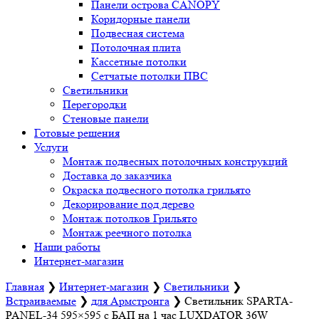
Панели острова CANOPY
Коридорные панели
Подвесная система
Потолочная плита
Кассетные потолки
Сетчатые потолки ПВС
Светильники
Перегородки
Стеновые панели
Готовые решения
Услуги
Монтаж подвесных потолочных конструкций
Доставка до заказчика
Окраска подвесного потолка грильято
Декорирование под дерево
Монтаж потолков Грильято
Монтаж реечного потолка
Наши работы
Интернет-магазин
Главная
❯
Интернет-магазин
❯
Светильники
❯
Встраиваемые
❯
для Армстронга
❯
Светильник SPARTA-
PANEL-34 595×595 c БАП на 1 час LUXDATOR 36W