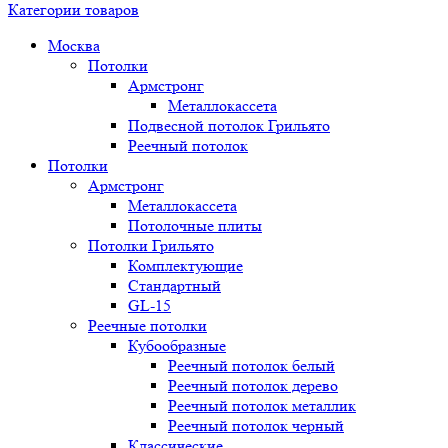
Категории товаров
Москва
Потолки
Армстронг
Металлокассета
Подвесной потолок Грильято
Реечный потолок
Потолки
Армстронг
Металлокассета
Потолочные плиты
Потолки Грильято
Комплектующие
Стандартный
GL-15
Реечные потолки
Кубообразные
Реечный потолок белый
Реечный потолок дерево
Реечный потолок металлик
Реечный потолок черный
Классические