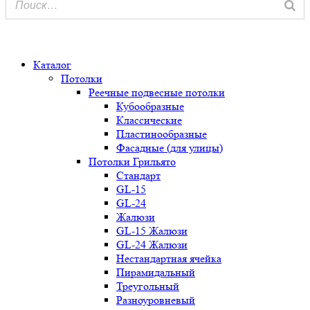
0
Каталог
Потолки
Реечные подвесные потолки
Кубообразные
Классические
Пластинообразные
Фасадные (для улицы)
Потолки Грильято
Стандарт
GL-15
GL-24
Жалюзи
GL-15 Жалюзи
GL-24 Жалюзи
Нестандартная ячейка
Пирамидальный
Треугольный
Разноуровневый