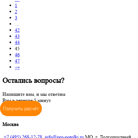
1
2
3
…
42
43
44
45
46
47
→
Остались вопросы?
Напишите нам, и мы ответим
Вам в течение 5 минут
Получить расчёт
Задать вопрос
Москва
+7 (495) 268-12-78
info@pro-potolki.ru
МО, г. Долгопрудный,