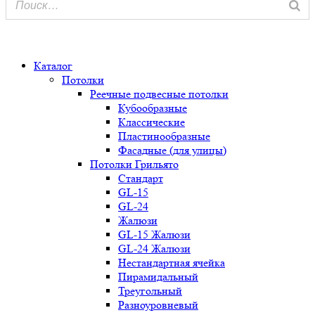
0
Каталог
Потолки
Реечные подвесные потолки
Кубообразные
Классические
Пластинообразные
Фасадные (для улицы)
Потолки Грильято
Стандарт
GL-15
GL-24
Жалюзи
GL-15 Жалюзи
GL-24 Жалюзи
Нестандартная ячейка
Пирамидальный
Треугольный
Разноуровневый