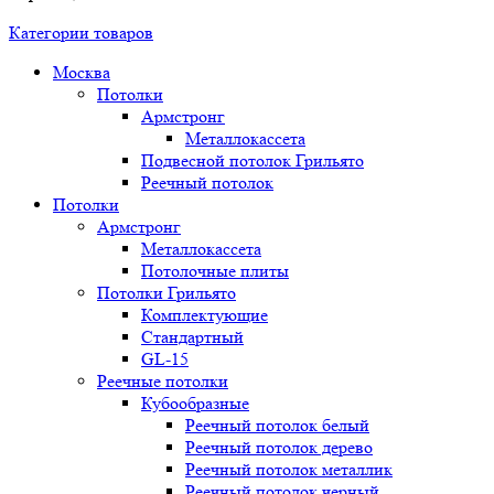
Категории товаров
Москва
Потолки
Армстронг
Металлокассета
Подвесной потолок Грильято
Реечный потолок
Потолки
Армстронг
Металлокассета
Потолочные плиты
Потолки Грильято
Комплектующие
Стандартный
GL-15
Реечные потолки
Кубообразные
Реечный потолок белый
Реечный потолок дерево
Реечный потолок металлик
Реечный потолок черный