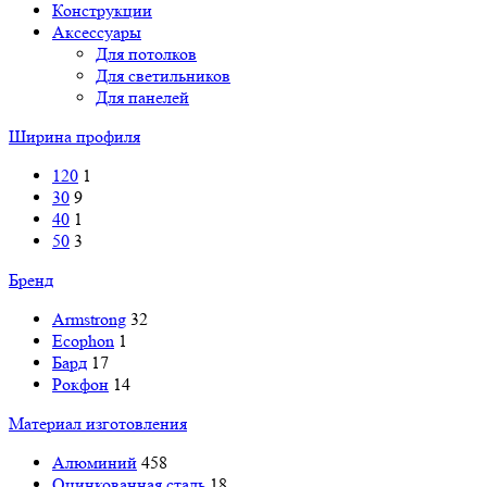
Конструкции
Аксессуары
Для потолков
Для светильников
Для панелей
Ширина профиля
120
1
30
9
40
1
50
3
Бренд
Armstrong
32
Ecophon
1
Бард
17
Рокфон
14
Материал изготовления
Алюминий
458
Оцинкованная сталь
18