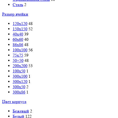
Сталь
2
Размер ячейки
120х120
48
150x150
52
40х40
39
60х60
40
86х86
48
100х100
56
75х75
59
50×50
48
200х200
53
100х50
1
300х100
1
300х120
1
300х50
2
300х86
1
Цвет корпуса
Бежевый
2
Белый
122